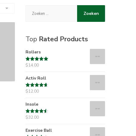
Zoeken
naar:
Top
Rated Products
Rollers
$
14.00
Rated
5.00
out of 5
Activ Roll
$
12.00
Rated
4.67
out of 5
Insole
$
32.00
Rated
4.50
out of 5
Exercise Ball