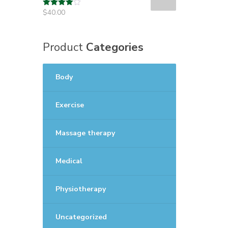
$
40.00
Rated
4.00
out
of 5
Product
Categories
Body
Exercise
Massage therapy
Medical
Physiotherapy
Uncategorized