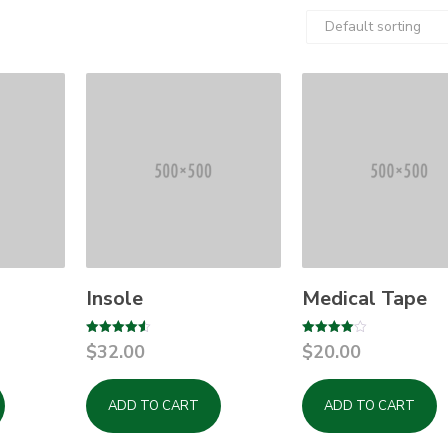
Insole
Medical Tape
Rated
Rated
$
32.00
$
20.00
4.50
4.00
out of 5
out of 5
ADD TO CART
ADD TO CART