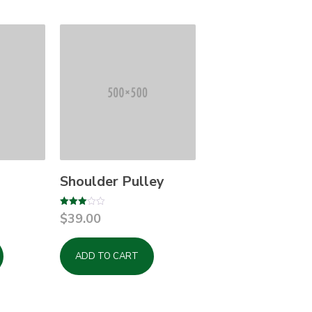
Shoulder Pulley
Rated
$
39.00
3.00
out of
5
ADD TO CART