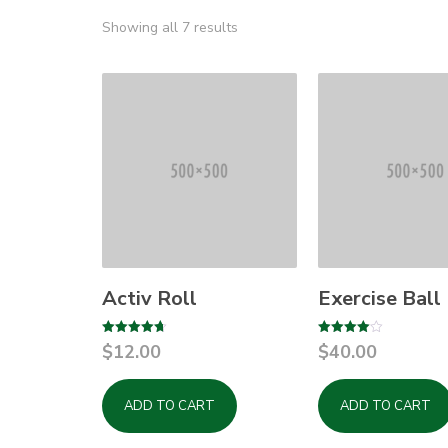
Showing all 7 results
Activ Roll
Exercise Ball
Rated
Rated
$
12.00
$
40.00
4.67
4.00
out of 5
out of 5
ADD TO CART
ADD TO CART