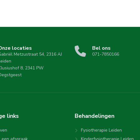
Onze locaties
Bel ons
Gabriël Metzustraat 54, 2316 AJ
071-7850166
Leiden
Clusiushof 8, 2341 PW
Oegstgeest
ige
links
Behandelingen
even
Fysiotherapie Leiden
 een afspraak
Kinderfysiotherapie Leiden