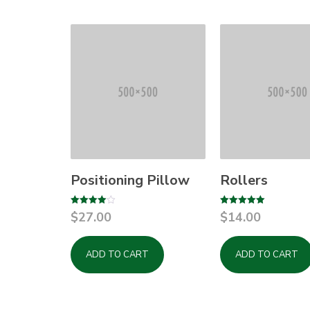
Positioning Pillow
Rollers
Rated
Rated
$
27.00
$
14.00
4.00
5.00
out of 5
out of 5
ADD TO CART
ADD TO CART