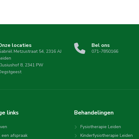
Onze locaties
Bel ons
Gabriël Metzustraat 54, 2316 AJ
071-7850166
Leiden
Clusiushof 8, 2341 PW
Oegstgeest
ige
links
Behandelingen
even
Fysiotherapie Leiden
 een afspraak
Kinderfysiotherapie Leiden