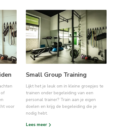
iden
Small Group Training
lachten
Lijkt het je leuk om in kleine groepjes te
 of
trainen onder begeleiding van een
en
personal trainer? Train aan je eigen
cht voor
doelen en krijg de begeleiding die je
nodig hebt.
Lees meer